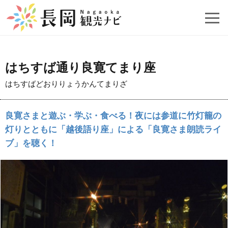
はちすば通り良寛てまり座
はちすばどおりりょうかんてまりざ
良寛さまと遊ぶ・学ぶ・食べる！夜には参道に竹灯籠の
灯りとともに「越後語り座」による「良寛さま朗読ライ
ブ」を聴く！