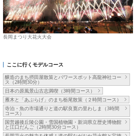
長岡まつり大花火大会
ここに行くモデルコース
醸造のまち摂田屋散策とパワースポット高龍神社コー
ス（2時間30分）
日本の原風景山古志満喫（3時間コース）
雁木と「あぶらげ」のまち栃尾散策（２時間コース）
寺泊・魚の市場通りと道の駅良寛の里わしま（3時間
コース）
国営越後丘陵公園・雪国植物園・新潟県立歴史博物館
と江口だんご（2時間30分コース）
長岡花火の魅力を体感！道の駅ながおか花火館と宝徳