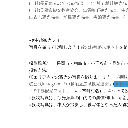
(一社)長岡観光ｺﾝﾍﾞﾝｼｮﾝ協会
、
（一社）柏崎観光協
(一社)見附市観光物産協会
、
出雲崎町観光協会
、
中
山古志観光協会
、
和島観光協会
、
寺泊観光協会
、
(
●#中越観光フォト
写真を撮って投稿しよう！
皆のお勧めスポット
を是
撮影場所/ 長岡市・柏崎市・小千谷市・見附市
投稿方法/
①エリア内での観光の写真を撮りましょう。（美味
②
公式Instagram「中越地区広域観光連盟」
(
https:
「
#中越観光フォト
」「#（市町村名）」を付けて
※投稿写真は、観光振興の目的での無償利用に同意
※投稿写真は、本人が撮影し、被写体となった人物