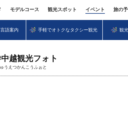
メ
モデルコース
観光スポット
イベント
旅の予
多言語案内
手軽でオトクなタクシー観光
観
#中越観光フォト
ゅうえつかんこうふぉと