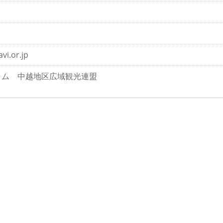
vi.or.jp
ラム 中越地区広域観光連盟