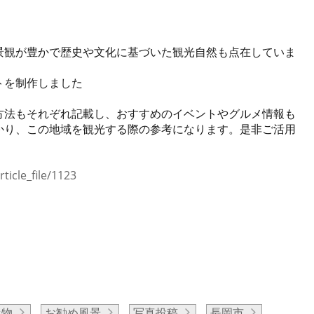
景観が豊かで歴史や文化に基づいた観光自然も点在していま
トを制作しました
方法もそれぞれ記載し、おすすめのイベントやグルメ情報も
かり、この地域を観光する際の参考になります。是非ご活用
ticle_file/1123
べ物
お勧め風景
写真投稿
長岡市