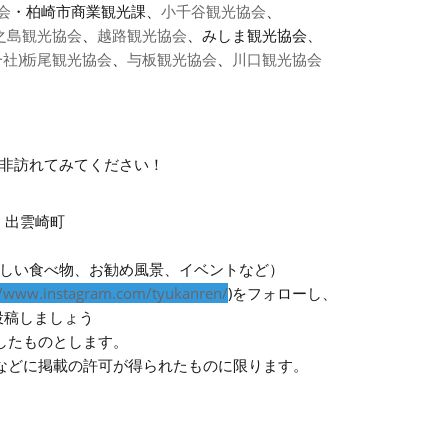
会
・柏崎市商業観光課、
小千谷観光協会
、
之島観光協会
、
越路観光協会
、みしま観光協会、
一社)栃尾観光協会
、
与板観光協会
、
川口観光協会
非訪れてみてください！
・出雲崎町
しい食べ物、お勧め風景、イベントなど）
//www.instagram.com/tyukanren/
)をフォローし、
投稿しましょう
したものとします。
などに掲載の許可が得られたものに限ります。