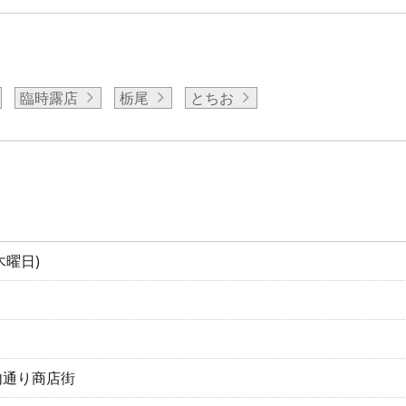
臨時露店
栃尾
とちお
木曜日)
内通り商店街