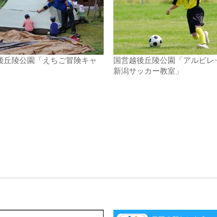
後丘陵公園「えちご冒険キャ
国営越後丘陵公園「アルビレ
新潟サッカー教室」