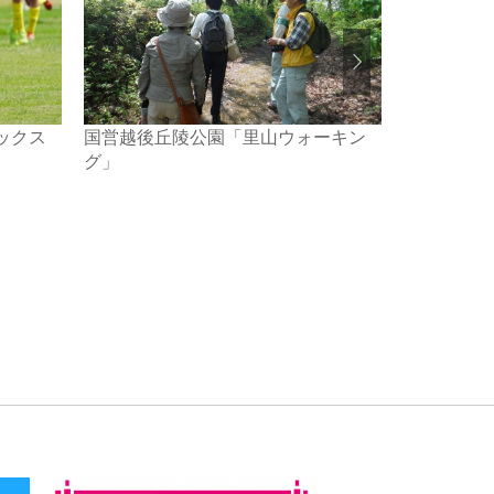
ックス
国営越後丘陵公園「里山ウォーキン
国営越後丘
グ」
室】ネイチ
～自然素材