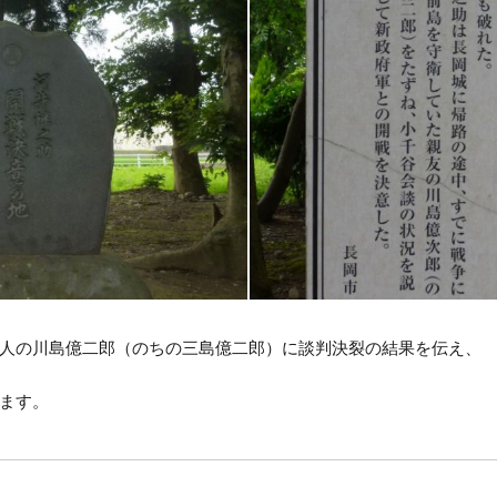
人の川島億二郎（のちの三島億二郎）に談判決裂の結果を伝え、
ます。