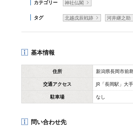
カテゴリー
神社仏閣
タグ
北越戊辰戦跡
河井継之助
基本情報
住所
新潟県長岡市前島
交通アクセス
JR「長岡駅」大
駐車場
なし
問い合わせ先