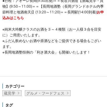
●行程：アオーレ長岡(9:30出発)＝＝長谷川酒造【酒蔵見学・買
物】(9:50～11:00)＝＝【長岡地酒塾（長岡グランドホテル内季
節料理と地酒南天)】(13:20～11:20)＝＝長岡駅(14:00到着)
お申
込みはこちら
※純米大吟醸クラスのお酒を３～４種類（お一人様３合を目安
に）ご用意いたします。
※ふだん飲めないお酒や原酒などをご提供できる場合もござい
ます。
※長岡地酒塾恒例の「利き酒大会」も開催いたします！
カテゴリー
蔵見学
グルメ・フードフェス
タグ