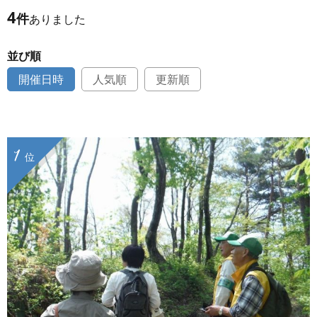
4
件
ありました
並び順
開催日時
人気順
更新順
1
位