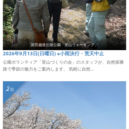
国営越後丘陵公園「里山ウォーキング」
2026年9月13日(日曜日) ※小雨決行・荒天中止
公園ボランティア「里山づくりの会」のスタッフが、自然探勝
路で季節の魅力をご案内します。 気軽に自然...
2
位