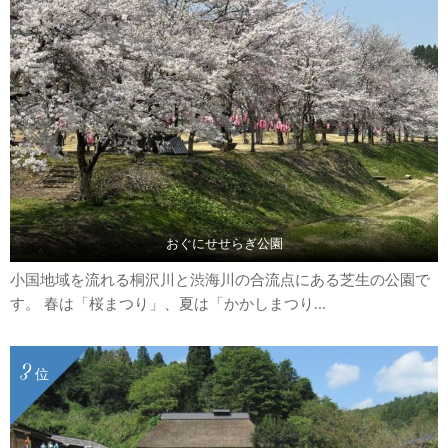
おぐにせせらぎ公園
小国地域を流れる桐沢川と渋海川の合流点にある芝生の公園で
す。 春は「桜まつり」、夏は「かかしまつり...
3
位