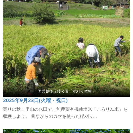
国営越後丘陵公園「稲刈り体験」
2025年9月23日(火曜・祝日)
実りの秋！里山の水田で、無農薬有機栽培米「ころりん米」を
収穫しよう。 昔ながらのカマを使った稲刈り...