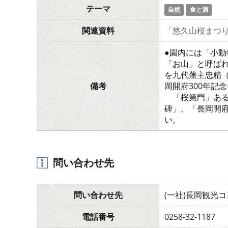
テーマ
自然
食と酒
関連資料
「悠久山桜まつり
●園内には「小動
「お山」と呼ば
を九代藩主忠精
備考
岡開府300年記
「桜第門」ある
碑」、「長岡開
い。
問い合わせ先
問い合わせ先
(一社)長岡観光
電話番号
0258-32-1187