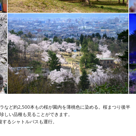
など約2,500本もの桜が園内を薄桃色に染める。桜まつり後半
珍しい品種も見ることができます。
復するシャトルバスも運行。