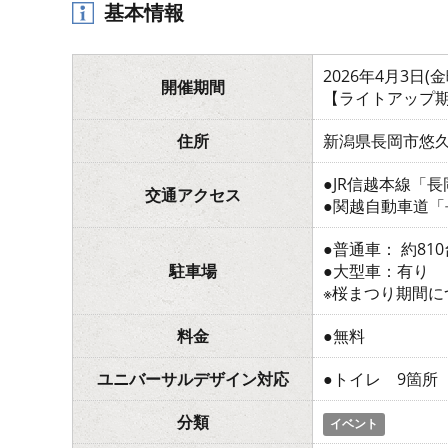
基本情報
2026年4月3日(
開催期間
【ライトアップ期間
住所
新潟県長岡市悠久
●JR信越本線「
交通アクセス
●関越自動車道「
●普通車： 約810
駐車場
●大型車：有り
※桜まつり期間
料金
●無料
ユニバーサルデザイン対応
●トイレ 9箇所
分類
イベント