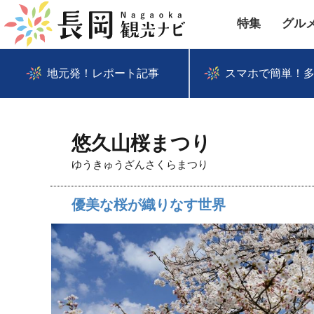
特集
グル
地元発！レポート記事
スマホで簡単！
悠久山桜まつり
ゆうきゅうざんさくらまつり
優美な桜が織りなす世界