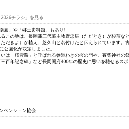
2026チラシ」を見る
物園」や「郷土史料館」もあり!
れるこの地は、長岡藩三代藩主牧野忠辰（ただとき）が杉苗な
（ただきよ）が植え、悠久山と名付けたと伝えられています。古
念に公園化が決定しました。
いは「桜雲路」と呼ばれる参道わきの桜の門や、蒼柴神社の祭
府三百年記念碑」など長岡開府400年の歴史に思いを馳せるス
コンベンション協会