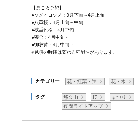
【見ごろ予想】
●ソメイヨシノ：3月下旬～4月上旬
●八重桜：4月上旬～中旬
●枝垂れ桜：4月中旬～
●鬱金：4月中旬～
●御衣黄：4月中旬～
※見頃の時期は変わる可能性があります。
カテゴリー
花・紅葉・蛍
花・木
タグ
悠久山
桜
まつり
夜間ライトアップ