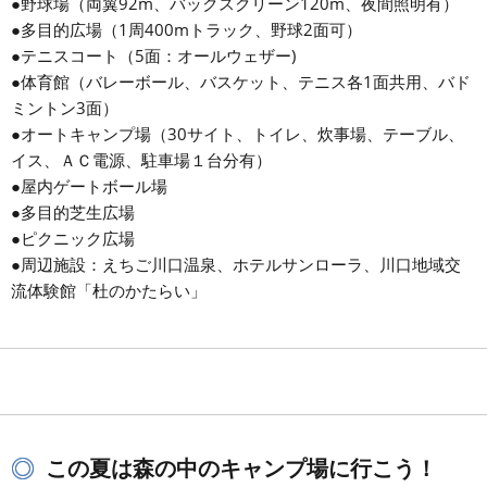
●野球場（両翼92m、バックスクリーン120m、夜間照明有）
●多目的広場（1周400mトラック、野球2面可）
●テニスコート（5面：オールウェザー)
●体育館（バレーボール、バスケット、テニス各1面共用、バド
ミントン3面）
●オートキャンプ場（30サイト、トイレ、炊事場、テーブル、
イス、ＡＣ電源、駐車場１台分有）
●屋内ゲートボール場
●多目的芝生広場
●ピクニック広場
●周辺施設：えちご川口温泉、ホテルサンローラ、川口地域交
流体験館「杜のかたらい」
この夏は森の中のキャンプ場に行こう！