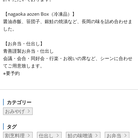
【nagaoka aozen Box（冷凍品）】
醤油赤飯、笹団子、銀鮭の焼漬など、長岡の味を詰め合わせま
した。
【お弁当・仕出し】
青善謹製お弁当・仕出し
会議・会合・同好会・行楽・お祝いの席など、シーンに合わせ
てご用意致します。
※要予約
カテゴリー
おみやげ
タグ
割烹料理
仕出し
鮭の味噌漬
お弁当