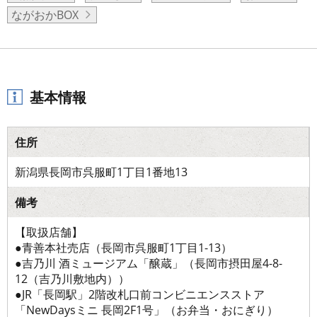
ながおかBOX
基本情報
住所
新潟県長岡市呉服町1丁目1番地13
備考
【取扱店舗】
●青善本社売店（長岡市呉服町1丁目1-13）
●吉乃川 酒ミュージアム「醸蔵」（長岡市摂田屋4-8-
12（吉乃川敷地内））
●JR「長岡駅」2階改札口前コンビニエンスストア
「NewDaysミニ 長岡2F1号」（お弁当・おにぎり）