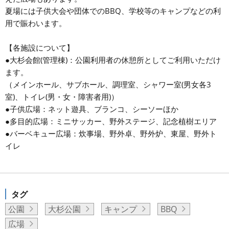
夏場には子供大会や団体でのBBQ、学校等のキャンプなどの利
用で賑わいます。
【各施設について】
●大杉会館(管理棟)：公園利用者の休憩所としてご利用いただけ
ます。
（メインホール、サブホール、調理室、シャワー室(男女各3
室)、トイレ(男・女・障害者用)）
●子供広場：ネット遊具、ブランコ、シーソーほか
●多目的広場：ミニサッカー、野外ステージ、記念植樹エリア
●バーベキュー広場：炊事場、野外卓、野外炉、東屋、野外ト
イレ
タグ
公園
大杉公園
キャンプ
BBQ
広場