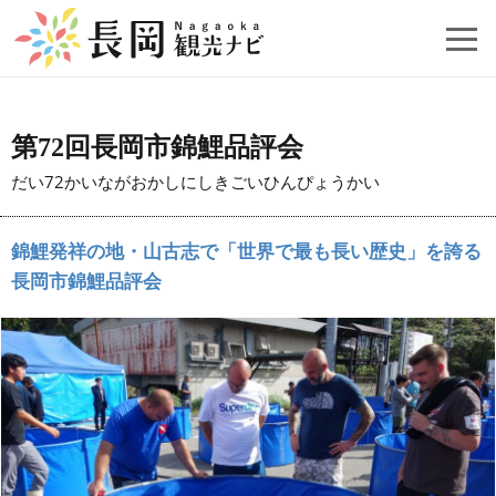
第72回長岡市錦鯉品評会
だい72かいながおかしにしきごいひんぴょうかい
錦鯉発祥の地・山古志で「世界で最も長い歴史」を誇る
長岡市錦鯉品評会