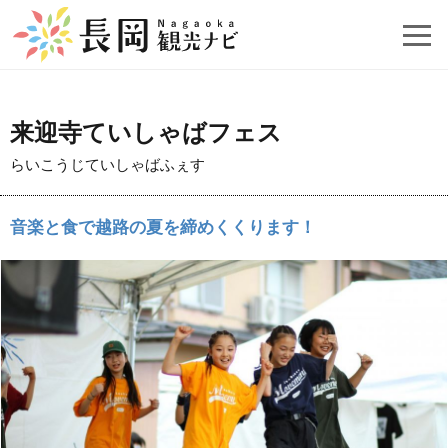
来迎寺ていしゃばフェス
らいこうじていしゃばふぇす
音楽と食で越路の夏を締めくくります！