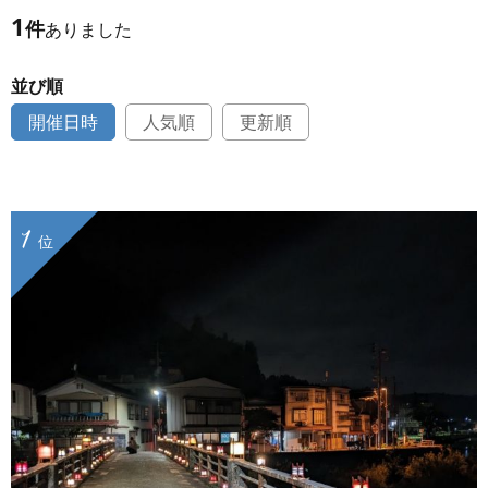
1
件
ありました
並び順
開催日時
人気順
更新順
1
位