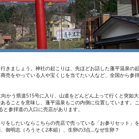
に行きましょう。神社の起こりは、先ほどお話した蓬平温泉の
、商売をやっている人や宝くじを当てたい人など、全国から参
に向かう県道515号に入り、山道をどんどん上って行くと突如大
であることを意味し、蓬平温泉もこの内側に位置しています。
ると参拝道の入口に売店があります。
参りをしたいならこちらの売店で売っている「お参りセット」
、御明志（ろうそく2本組）、生卵の3点…なぜ生卵？