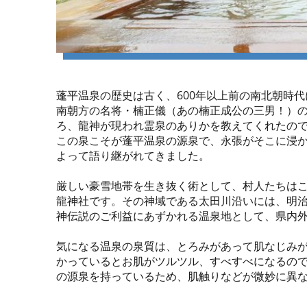
蓬平温泉の歴史は古く、600年以上前の南北朝時
南朝方の名将・楠正儀（あの楠正成公の三男！）
ろ、龍神が現われ霊泉のありかを教えてくれたの
この泉こそが蓬平温泉の源泉で、永張がそこに浸
よって語り継がれてきました。
厳しい豪雪地帯を生き抜く術として、村人たちは
龍神社です。その神域である太田川沿いには、明治
神伝説のご利益にあずかれる温泉地として、県内
気になる温泉の泉質は、とろみがあって肌なじみ
かっているとお肌がツルツル、すべすべになるので
の源泉を持っているため、肌触りなどが微妙に異