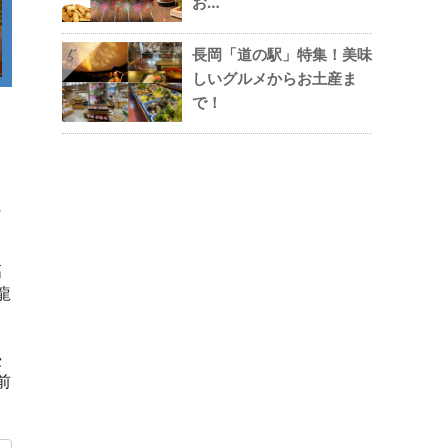
お…
長岡「道の駅」特集！美味
5
しいグルメからお土産ま
で！
に
高
龍
浸
前