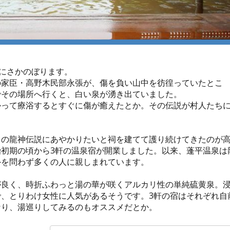
代にさかのぼります。
の家臣・高野木民部永張が、傷を負い山中を彷徨っていたとこ
でその場所へ行くと、白い泉が湧き出ていました。
かって療浴するとすぐに傷が癒えたとか。その伝説が村人たち
この龍神伝説にあやかりたいと祠を建てて護り続けてきたのが
初期の頃から3軒の温泉宿が開業しました。以来、蓬平温泉は
外を問わず多くの人に親しまれています。
が良く、時折ふわっと湯の華が咲くアルカリ性の単純硫黄泉。
、とりわけ女性に人気があるそうです。3軒の宿はそれぞれ自
なり、湯巡りしてみるのもオススメだとか。