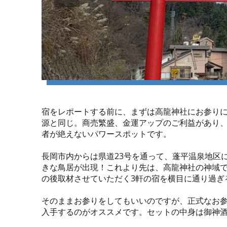
宿をレポートする前に、まずは高龍神社にお参り
源と同じ。商売繁盛、金運アップのご利益があり
者が絶えないパワースポットです。
長岡市内からは県道23号を通って、蓬平温泉地区
きな鳥居が出現！これより先は、高龍神社の神域
の後取材させていただく3軒の宿を横目に通り過ぎ
そのままお参りをしてもいいのですが、正式なお
入手するのがオススメです。セットの中身は御神酒