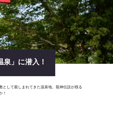
温泉」に潜入！
敷として親しまれてきた温泉地。龍神伝説が残る
か！