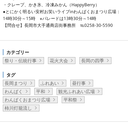
・クレープ、かき氷、冷凍みかん（HappyBerry）
●とにかく明るい安村お笑いライブinわんぱくおまつり広場：
14時30分～15時 ※パレードは13時30分～14時
【問合せ】長岡市大手通商店街事務所 ℡0258-30-5590
カテゴリー
祭り・伝統行事
花火大会
長岡の四季
タグ
長岡まつり
ふれあい
昼行事
わんぱく
平和
観光ふれあい広場
わんぱくおまつり広場
平和祭
柿川灯籠流し