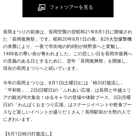
長岡まつりの前身は、長岡空襲の翌昭和21年8月1日に開催され
た「長岡復興祭」です。昭和20年8月1日の夜、B29大型爆撃機
の来襲により、一夜で市街地の約8割が焼野原へと変貌し、
1488名の尊い命が奪われました。この悲しい日を長岡市復興へ
の意義のある日とするために、翌年「長岡復興祭」を開催し、
現在の長岡まつりへと続いています。
今年の長岡まつりは、8月1日(土曜日)には「柿川灯籠流し」
「平和祭」、2日(日曜日)の「ふれあい広場」は長岡と中越エリ
アの観光PR大集合！ゆるキャラの登場や体験ブース、3日(月曜
日)の「わんぱくおまつり広場」はステージイベントや飲食ブー
スなど楽しいイベントが盛りだくさん！長岡駅前が大勢の人で
にぎわいます。
【8月1日柿川灯籠流し】