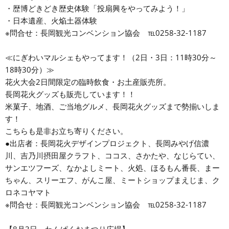
・歴博どきどき歴史体験「投扇興をやってみよう！」
・日本遺産、火焔土器体験
※問合せ：長岡観光コンベンション協会 ℡0258-32-1187
≪にぎわいマルシェもやってます！（2日・3日：11時30分～
18時30分）≫
花火大会2日間限定の臨時飲食・お土産販売所。
長岡花火グッズも販売しています！！
米菓子、地酒、ご当地グルメ、長岡花火グッズまで勢揃いしま
す！
こちらも是非お立ち寄りください。
●出店者：長岡花火デザインプロジェクト、長岡みやげ信濃
川、吉乃川摂田屋クラフト、ココス、さかたや、なじらてい、
サンエツフーズ、なかよしミート、火処、ほるもん番長、まー
ちゃん、スリーエフ、がんこ屋、ミートショップまえじま、ク
ロネコヤマト
※問合せ：長岡観光コンベンション協会 ℡0258-32-1187