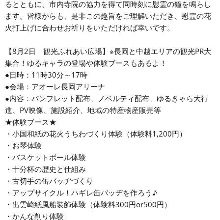
るとともに、市内寺院の協力を得て同時刻に慰霊の鐘を鳴らし
ます。皆様からも、是非この趣旨をご理解いただき、慰霊の花
火打上げに合わせお祈りをいただければ幸いです。
【8月2日 観光ふれあい広場】※長岡と中越エリアの観光PR大
集合！ゆるキャラの登場や体験ブースもあるよ！
●日時：11時30分～17時
●会場：アオーレ長岡アリーナ
●内容：パンフレット配布、ノベルティ配布、ゆるきゃら大行
進、PV映像、施設紹介、地域の特産物産販売等
★体験ブース★
・小国和紙の花火うちわづくり体験（体験料1,200円）
・お琴体験
・バスケットボール体験
・十分杯の歴史と仕組み
・古切手の缶バッヂづくり
・アップサイクル！ハギレ缶バッヂを作ろう♪
・出雲崎紙風船装飾体験（体験料300円or500円）
・かんな削り体験