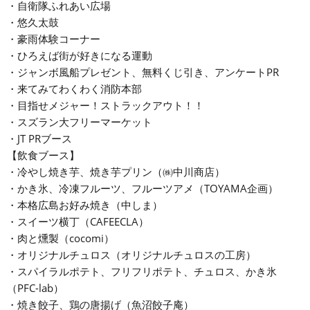
・自衛隊ふれあい広場
・悠久太鼓
・豪雨体験コーナー
・ひろえば街が好きになる運動
・ジャンボ風船プレゼント、無料くじ引き、アンケートPR
・来てみてわくわく消防本部
・目指せメジャー！ストラックアウト！！
・スズラン大フリーマーケット
・JT PRブース
【飲食ブース】
・冷やし焼き芋、焼き芋プリン（㈱中川商店）
・かき氷、冷凍フルーツ、フルーツアメ（TOYAMA企画）
・本格広島お好み焼き（中しま）
・スイーツ横丁（CAFEECLA）
・肉と燻製（cocomi）
・オリジナルチュロス（オリジナルチュロスの工房）
・スパイラルポテト、フリフリポテト、チュロス、かき氷
（PFC-lab）
・焼き餃子、鶏の唐揚げ（魚沼餃子庵）