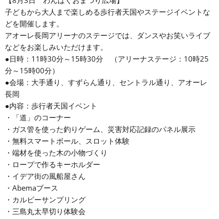
【8月3日 わんぱくおまつり広場】
子どもから大人まで楽しめる歩行者天国やステージイベントな
どを開催します。
アオーレ長岡アリーナのステージでは、ダンスやお笑いライブ
などをお楽しみいただけます。
●日時：11時30分～15時30分 （アリーナステージ：10時25
分～15時00分）
●会場：大手通り、すずらん通り、セントラル通り、アオーレ
長岡
●内容：歩行者天国イベント
・「道」のコーナー
・ガス管を使った釣りゲーム、災害対応記録のパネル展示
・無料スマートボール、スロット体験
・端材を使った木の小物づくり
・ロープで作るキーホルダー
・イデア街の風船屋さん
・Abemaブース
・カルビーサンプリング
・三島丸太早切り体験会