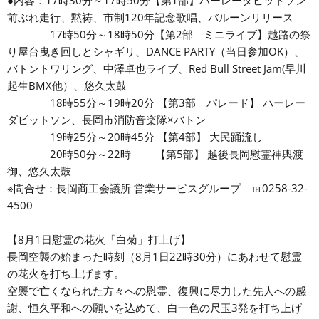
●内容：17時30分～17時50分【第1部】ハーレーダビットソン
前ぶれ走行、黙祷、市制120年記念歌唱、バルーンリリース
17時50分～18時50分【第2部 ミニライブ】越路の祭
り屋台曳き回しとシャギリ、DANCE PARTY（当日参加OK）、
バトントワリング、中澤卓也ライブ、Red Bull Street Jam(早川
起生BMX他）、悠久太鼓
18時55分～19時20分 【第3部 パレード】 ハーレー
ダビットソン、長岡市消防音楽隊×バトン
19時25分～20時45分 【第4部】 大民踊流し
20時50分～22時 【第5部】 越後長岡慰霊神輿渡
御、悠久太鼓
※問合せ：長岡商工会議所 営業サービスグループ ℡0258-32-
4500
【8月1日慰霊の花火「白菊」打上げ】
長岡空襲の始まった時刻（8月1日22時30分）にあわせて慰霊
の花火を打ち上げます。
空襲で亡くなられた方々への慰霊、復興に尽力した先人への感
謝、恒久平和への願いを込めて、白一色の尺玉3発を打ち上げ