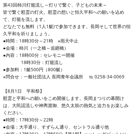
第43回柿川灯籠流し～灯りで繋ぐ、子どもの未来～
皆で繋ぐ慰霊の灯火。慰霊の想いと恒久平和への願いを込め
て、灯籠を流します。
どなたでも無料（1人1艇)で参加できます。長岡そして世界の恒
久平和を祈りましょう。
●時間：18時30分～21時 ※雨天中止
●会場：柿川（一之橋～追廻橋）
●内容：18時00分：セレモニー開催
18時30分：灯籠流し
●参加料：1艇500円（800艇）
※問合せ：一般社団法人 長岡青年会議所 ℡ 0258-34-0069
【8月1日 平和祭】
慰霊と平和への願いをこめ開催します。長岡まつりの幕開け
は、大民謡流しや神輿渡御、悠久太鼓の熱気と迫力をお楽しみ
ください。
●時間：17時30分～22時
●会場：大手通り、すずらん通り、セントラル通り他