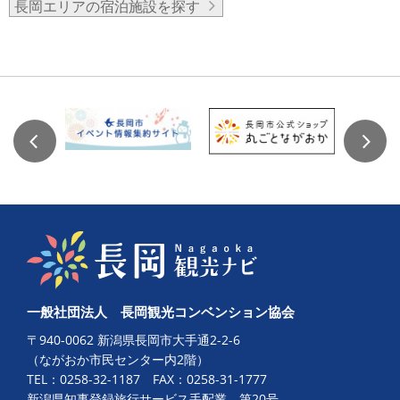
長岡エリアの宿泊施設を探す
一般社団法人 長岡観光コンベンション協会
〒940-0062 新潟県長岡市大手通2-2-6
（ながおか市民センター内2階）
TEL：
0258-32-1187
FAX：0258-31-1777
新潟県知事登録旅行サービス手配業 第20号