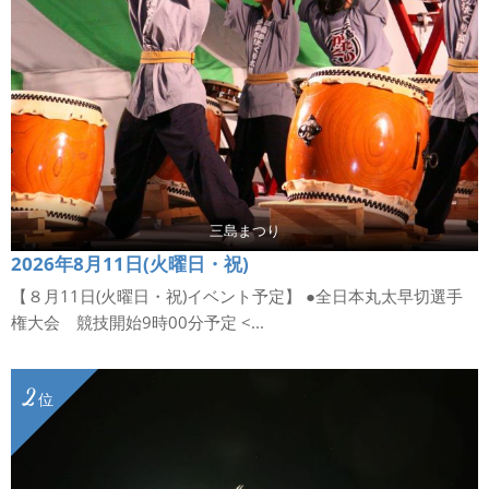
三島まつり
2026年8月11日(火曜日・祝)
【８月11日(火曜日・祝)イベント予定】 ●全日本丸太早切選手
権大会 競技開始9時00分予定 <...
2
位