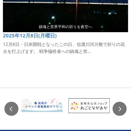
鎮魂と世界平和の祈りを夜空へ
2025年12月8日(月曜日)
12月8日・日米開戦となったこの日、信濃川河川敷で祈りの花
火を打上げます。 戦争犠牲者への鎮魂と世...