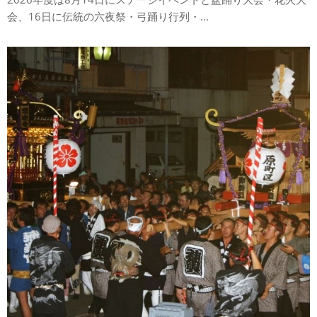
会、16日に伝統の六夜祭・弓踊り行列・...