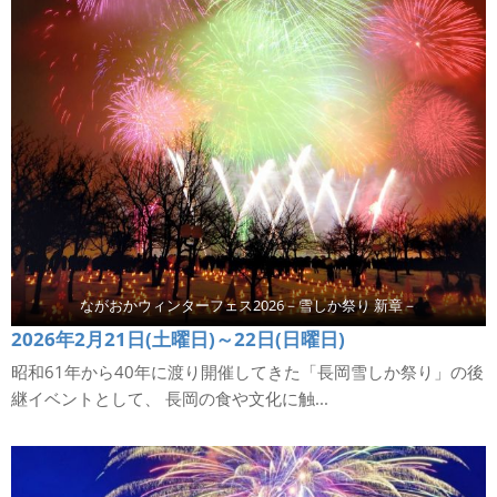
ながおかウィンターフェス2026－雪しか祭り 新章－
2026年2月21日(土曜日)～22日(日曜日)
昭和61年から40年に渡り開催してきた「長岡雪しか祭り」の後
継イベントとして、 長岡の食や文化に触...