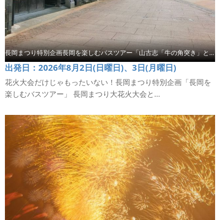
長岡まつり特別企画長岡を楽しむバスツアー「山古志「牛の角突き」と摂田屋散策」【コース2】
出発日：2026年8月2日(日曜日)、3日(月曜日)
花火大会だけじゃもったいない！長岡まつり特別企画「長岡を
楽しむバスツアー」 長岡まつり大花火大会と...