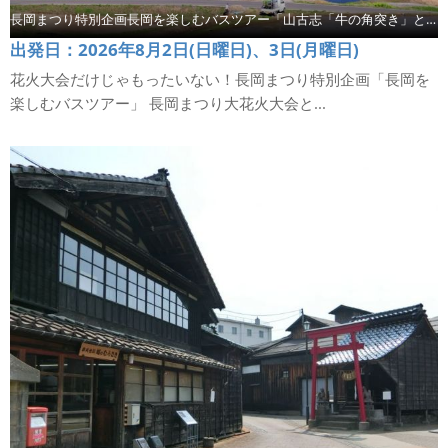
長岡まつり特別企画長岡を楽しむバスツアー「山古志「牛の角突き」と道の駅Ｒ290とちお」【コース5】
出発日：2026年8月2日(日曜日)、3日(月曜日)
花火大会だけじゃもったいない！長岡まつり特別企画「長岡を
楽しむバスツアー」 長岡まつり大花火大会と...