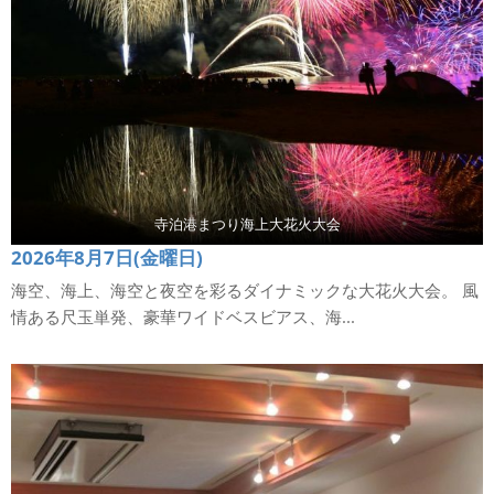
寺泊港まつり海上大花火大会
2026年8月7日(金曜日)
海空、海上、海空と夜空を彩るダイナミックな大花火大会。 風
情ある尺玉単発、豪華ワイドベスビアス、海...