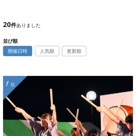
20
件
ありました
並び順
開催日時
人気順
更新順
1
位