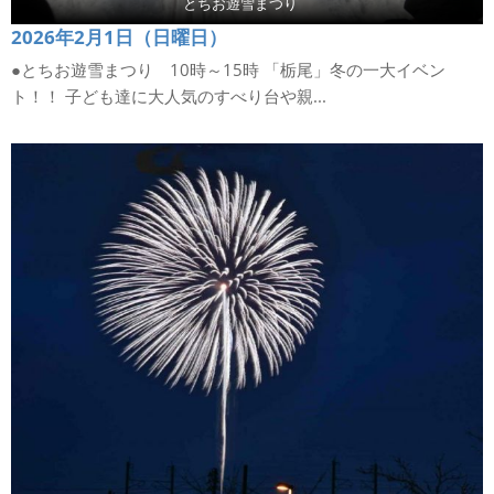
とちお遊雪まつり
2026年2月1日（日曜日）
●とちお遊雪まつり 10時～15時 「栃尾」冬の一大イベン
ト！！ 子ども達に大人気のすべり台や親...