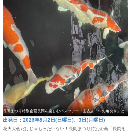
長岡まつり特別企画長岡を楽しむバスツアー「山古志「牛の角突き」と小千谷錦鯉の里」【コース4】
出発日：2026年8月2日(日曜日)、3日(月曜日)
花火大会だけじゃもったいない！長岡まつり特別企画「長岡を