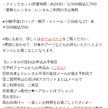
・クイックセット(所要時間：約20分)：\2,500(税込2,750)
・髪飾りレンタル：レンタルご利用の方は無料
●小物(手提げバッグ・帽子・ストール・三分紐 など)：各
￥500(税込550)
※他にもあり、詳しくは
ホームページ
をご覧ください。
※季節に合わせて、日傘やブーツなどもお持ちいただくとより
オシャレな着こなしになります。
【レンタルの流れ(お申込み手順)】
①予約フォームからお申込み（
こちら
）
②担当者よりレンタル可否の返信メールが届き予約完了
③ご質問等は公式LINEアカウントまたはメールで
④ご利用当日、ご来店
衣装選び→着付け✚ヘアセット(オプション)
⑤お支払い
⑥お出掛けへ ～楽しいお時間をお過ごしください♪～