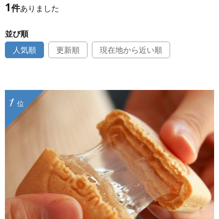
1
件
ありました
並び順
人気順
更新順
現在地から近い順
1
位