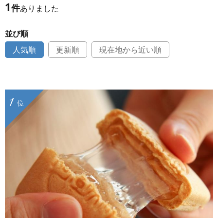
1
件
ありました
並び順
人気順
更新順
現在地から近い順
1
位