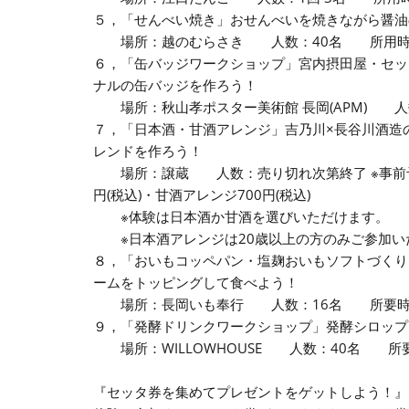
５，「せんべい焼き」おせんべいを焼きながら醤油
場所：越のむらさき 人数：40名 所用時間：
６，「缶バッジワークショップ」宮内摂田屋・セッ
ナルの缶バッジを作ろう！
場所：秋山孝ポスター美術館 長岡(APM) 人数
７，「日本酒・甘酒アレンジ」吉乃川×長谷川酒造
レンドを作ろう！
場所：譲蔵 人数：売り切れ次第終了 ※事前予
円(税込)・甘酒アレンジ700円(税込)
※体験は日本酒か甘酒を選びいただけます。
※日本酒アレンジは20歳以上の方のみご参加い
８，「おいもコッペパン・塩麹おいもソフトづくり
ームをトッピングして食べよう！
場所：長岡いも奉行 人数：16名 所要時間：
９，「発酵ドリンクワークショップ」発酵シロップ
場所：WILLOWHOUSE 人数：40名 所要
『セッタ券を集めてプレゼントをゲットしよう！』