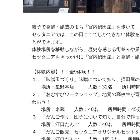
親子で発酵・醸造のまち「宮内摂田屋」を歩いて、
セッタニアでは、この日ここでしかできない体験を
とができます。
体験場所を移動しながら、歴史を感じる街並みや景
セッタニアをきっかけに「宮内摂田屋」と発酵・醸
【体験内容】！！全9体験！！
１，「味噌玉づくり」味噌について知り、摂田屋の
場所：星野本店 人数：32名 所用時間：40
２，「おむすびワークショップ」地元の高校生が育
わおう！
場所：米蔵 人数：40名 所用時間：45分 
３，「だんご作り」団子について知り、自分で作っ
場所：江口だんご 人数：40名 所用時間：5
４，「だんご販売」セッタニアオリジナルセットを
場所：江口だんご 人数：1回 3名 所用時