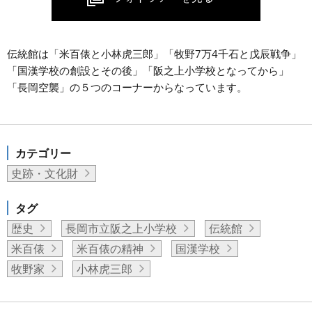
伝統館は「米百俵と小林虎三郎」「牧野7万4千石と戊辰戦争」
「国漢学校の創設とその後」「阪之上小学校となってから」
「長岡空襲」の５つのコーナーからなっています。
カテゴリー
史跡・文化財
タグ
歴史
長岡市立阪之上小学校
伝統館
米百俵
米百俵の精神
国漢学校
牧野家
小林虎三郎