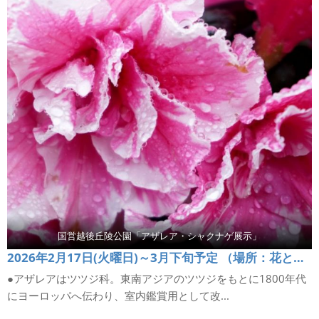
国営越後丘陵公園「アザレア・シャクナゲ展示」
2026年2月17日(火曜日)～3月下旬予定 （場所：花と緑の館いこいの広場）
●アザレアはツツジ科。東南アジアのツツジをもとに1800年代
にヨーロッパへ伝わり、室内鑑賞用として改...