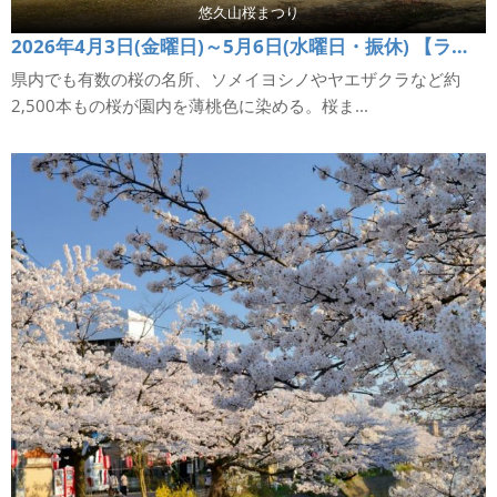
悠久山桜まつり
2026年4月3日(金曜日)～5月6日(水曜日・振休) 【ライトアップ期間】2026年4月19日(日曜日)～4月25日(土曜日)の見頃期間予定
県内でも有数の桜の名所、ソメイヨシノやヤエザクラなど約
2,500本もの桜が園内を薄桃色に染める。桜ま...