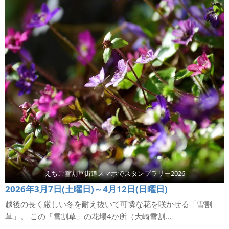
えちご雪割草街道スマホでスタンプラリー2026
2026年3月7日(土曜日)～4月12日(日曜日)
越後の長く厳しい冬を耐え抜いて可憐な花を咲かせる「雪割
草」。 この「雪割草」の花場4か所（大崎雪割...