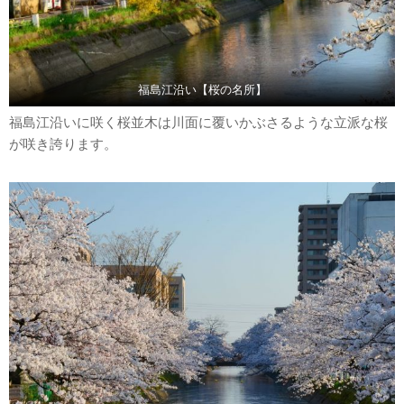
福島江沿い【桜の名所】
福島江沿いに咲く桜並木は川面に覆いかぶさるような立派な桜
が咲き誇ります。