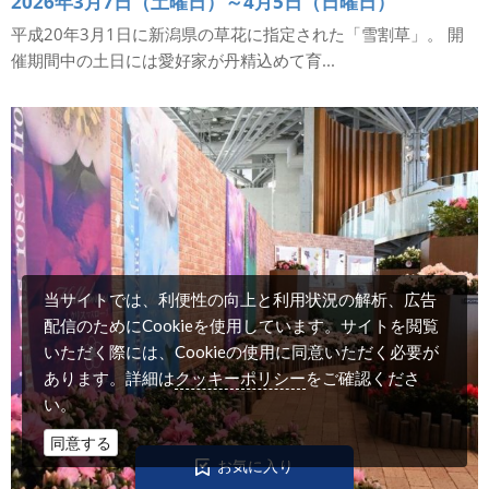
2026年3月7日（土曜日）～4月5日（日曜日）
平成20年3月1日に新潟県の草花に指定された「雪割草」。 開
催期間中の土日には愛好家が丹精込めて育...
当サイトでは、利便性の向上と利用状況の解析、広告
配信のためにCookieを使用しています。サイトを閲覧
いただく際には、Cookieの使用に同意いただく必要が
クッキーポリシー
あります。詳細は
をご確認くださ
い。
同意する
お
気
に
入
り