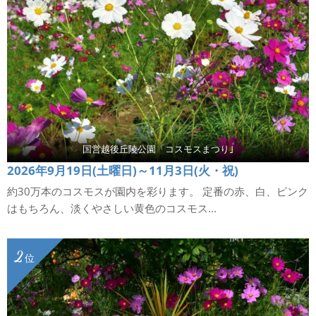
国営越後丘陵公園「コスモスまつり｣
2026年9月19日(土曜日)～11月3日(火・祝)
約30万本のコスモスが園内を彩ります。 定番の赤、白、ピンク
はもちろん、淡くやさしい黄色のコスモス...
2
位