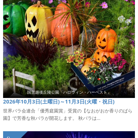
国営越後丘陵公園「ハロウィン・ハーベスト」
2026年10月3日(土曜日)～11月3日(火曜・祝日)
世界バラ会連合「優秀庭園賞」受賞の【なおがおか香りのばら
園】で芳香な秋バラが開花します。 秋バラは...