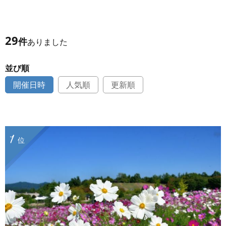
29
件
ありました
並び順
開催日時
人気順
更新順
1
位