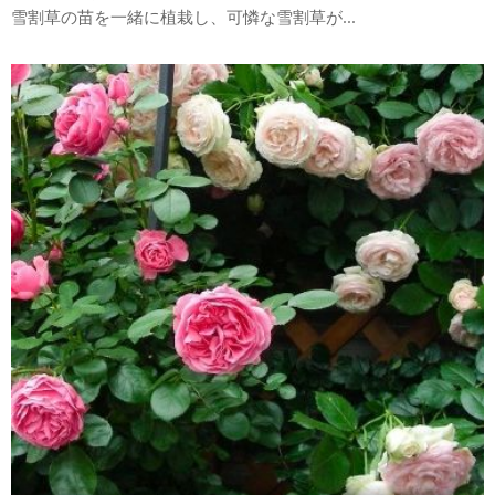
雪割草の苗を一緒に植栽し、可憐な雪割草が...