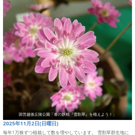
国営越後丘陵公園「春の妖精『雪割草』を植えよう！」
2025年11月2日(日曜日)
毎年1万株ずつ植栽して数を増やしています。 雪割草群生地に