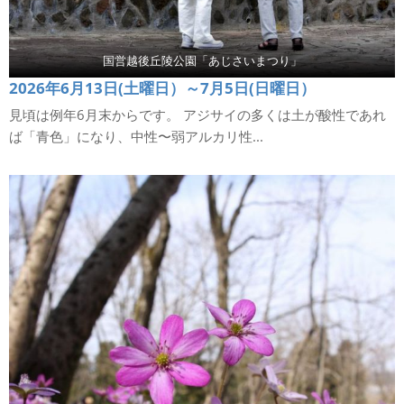
国営越後丘陵公園「あじさいまつり」
2026年6月13日(土曜日）～7月5日(日曜日）
見頃は例年6月末からです。 アジサイの多くは土が酸性であれ
ば「青色」になり、中性〜弱アルカリ性...