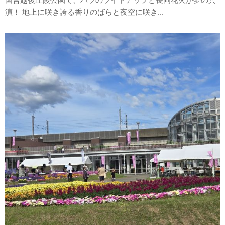
演！ 地上に咲き誇る香りのばらと夜空に咲き...