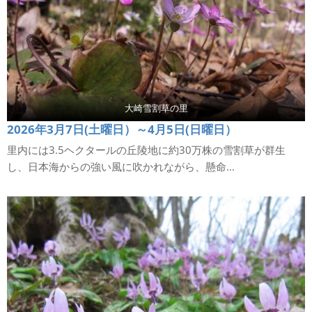
大崎雪割草の里
2026年3月7日(土曜日）～4月5日(日曜日）
里内には3.5ヘクタールの丘陵地に約30万株の雪割草が群生
し、日本海からの強い風に吹かれながら、懸命...