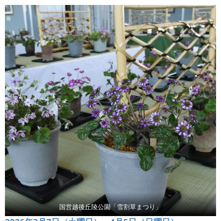
国営越後丘陵公園「雪割草まつり」