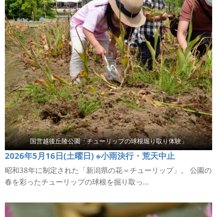
国営越後丘陵公園「チューリップの球根堀り取り体験」
2026年5月16日(土曜日) ※小雨決行・荒天中止
昭和38年に制定された「新潟県の花＝チューリップ」。 公園の
春を彩ったチューリップの球根を掘り取っ...