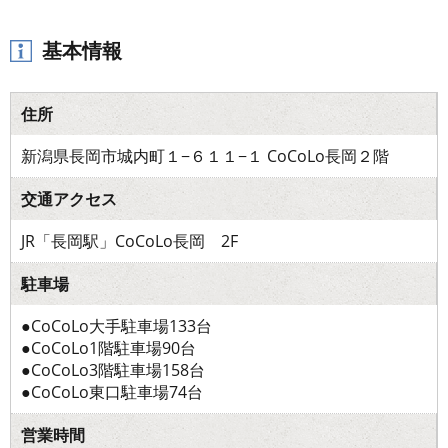
基本情報
住所
新潟県長岡市城内町１−６１１−１ CoCoLo長岡２階
交通アクセス
JR「長岡駅」CoCoLo長岡 2F
駐車場
●CoCoLo大手駐車場133台
●CoCoLo1階駐車場90台
●CoCoLo3階駐車場158台
●CoCoLo東口駐車場74台
営業時間