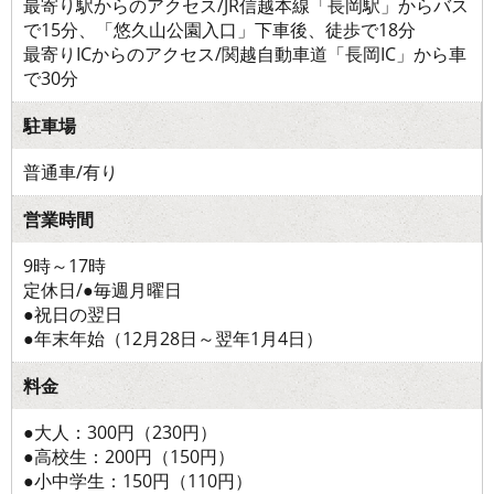
最寄り駅からのアクセス/JR信越本線「長岡駅」からバス
で15分、「悠久山公園入口」下車後、徒歩で18分
最寄りICからのアクセス/関越自動車道「長岡IC」から車
で30分
駐車場
普通車/有り
営業時間
9時～17時
定休日/●毎週月曜日
●祝日の翌日
●年末年始（12月28日～翌年1月4日）
料金
●大人：300円（230円）
●高校生：200円（150円）
●小中学生：150円（110円）