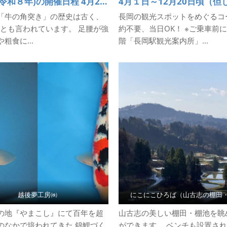
2026年(令和８年)の開催日程 4月29日(祝・水)※プレイベント 5月4日(祝・月) 初場所 5月24日(日) 6月21日(日) 7月19日(日) 8月2日(日) 、3日(月)※観光闘牛 、23日(日)※午前開催 9月20日(日) 10月11日(日) 11月3日(祝・火) 千秋楽 ※4/29はプレイベント、8/3は観光闘牛になります。詳しくは主催者までお問い合わせください。
「牛の角突き」の歴史は古く、
長岡の観光スポットをめぐるコ
年前とも言われています。 足腰が強
約不要、当日OK！ ※ご乗車前
粗食に...
階「長岡駅観光案内所」...
越後夢工房㈱
にこにこひろば（山古志の棚田
の地『やまこし』にて百年を超
山古志の美しい棚田・棚池を眺
のなかで培われてきた 錦鯉づく
ができます。 ベンチも設置さ