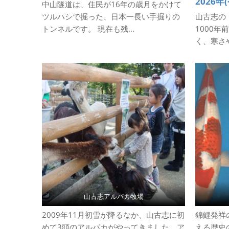
中山隧道は、住民が16年の歳月をかけて
ツルハシで掘った、日本一長い手掘りの
山古志の
トンネルです。 現在も残...
1000
く、寒さや
山古志アルパカ牧場
2009年11月初雪が降るなか、山古志に初
錦鯉発祥
めて3頭のアルパカがやってきました。ア
える歴史