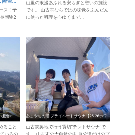
4月１日～12月20日頃（但し降雪の状況により入れない施設や運行休止する場合があります。） ※除外日：8月2日、3日、月曜日※祝日を除く
山里の浪漫あふれる安らぎと憩いの施設
ース！予
です。 山古志ならではの味覚をふんだん
に長岡駅2
に使った料理を心ゆくまで...
・棚池）
あまやちの湯 プライベートサウナ【25-26ホワイトシーズン】
めること
山古志奥地で行う貸切”テントサウナ”で
れているの
す。 山古志の大自然の中 自分達だけのプ