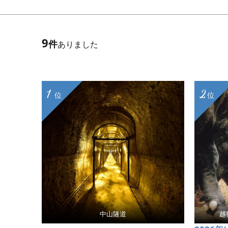
9
件
ありました
1
2
位
位
中山隧道
越