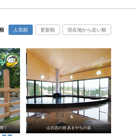
順
人気順
更新順
現在地から近い順
喫！
山古志の宿 あまやちの湯