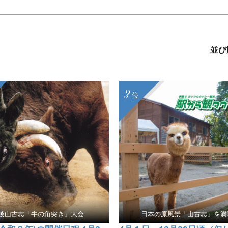
並び
3
位
後山古志「牛の角突き」大会
日本の原風景「山古志」を満