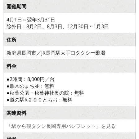
開催期間
4月1日～翌年3月31日
除外日：8月2日、8月3日、12月30日～1月3日
住所
新潟県長岡市／JR長岡駅大手口タクシー乗場
料金
●2時間：8,000円／台
●雁木のまち並：無料
●秋葉公園・秋葉神社奥の院：無料
●道の駅R２９０とちお：無料
関連資料
「駅から観タクン長岡専用パンフレット」を見る