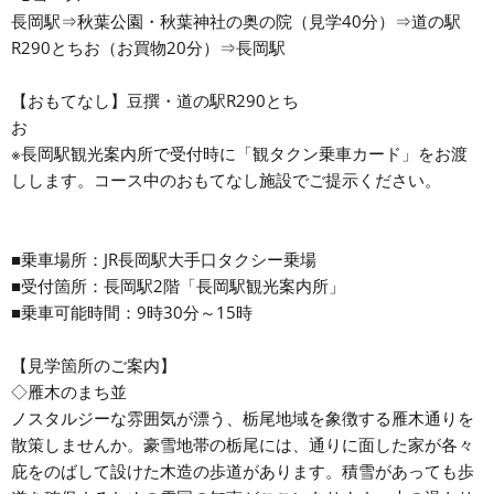
長岡駅⇒秋葉公園・秋葉神社の奥の院（見学40分）⇒道の駅
R290とちお（お買物20分）⇒長岡駅
【おもてなし】豆撰・道の駅R290とち
お
※長岡駅観光案内所で受付時に「観タクン乗車カード」をお渡
しします。コース中のおもてなし施設でご提示ください。
■乗車場所：JR長岡駅大手口タクシー乗場
■受付箇所：長岡駅2階「長岡駅観光案内所」
■乗車可能時間：9時30分～15時
【見学箇所のご案内】
◇雁木のまち並
ノスタルジーな雰囲気が漂う、栃尾地域を象徴する雁木通りを
散策しませんか。豪雪地帯の栃尾には、通りに面した家が各々
庇をのばして設けた木造の歩道があります。積雪があっても歩