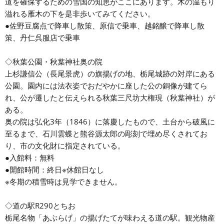
道を確保するための雪国の知恵がここにあります。木の温もり
溢れる雁木の下を是非歩いてみてください。
●佐野豆腐点で降車し散策、原信で乗車、越銘醸で降車し散
策、丹仁呉服店で乗車
◇秋葉公園・秋葉神社奥の院
上杉謙信公（長尾景虎）の旗揚げの地、栃尾城跡の対岸にある
公園。園内には法衣姿でおだやかに座した公の銅像が建てら
れ、公が遷したと伝えられる秋葉三尺坊大権現（秋葉神社）が
ある。
奥の院は弘化3年（1846）に落慶したもので、土台から破風に
至るまで、石川雲蝶と熊谷源太郎の彫刻で埋め尽くされてお
り、市の文化財に指定されている。
●入館料：無料
●開館時間：終日※休館日なし
※冬期の積雪時は見学できません。
◇道の駅R290とちお
栃尾名物「あぶらげ」の揚げたてが味わえる道の駅。観光物産