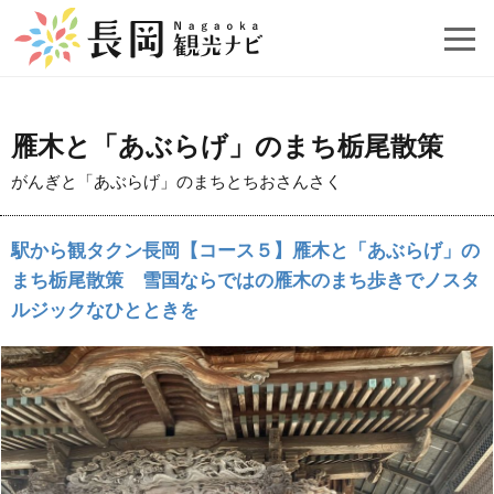
雁木と「あぶらげ」のまち栃尾散策
がんぎと「あぶらげ」のまちとちおさんさく
駅から観タクン長岡【コース５】雁木と「あぶらげ」の
まち栃尾散策 雪国ならではの雁木のまち歩きでノスタ
ルジックなひとときを