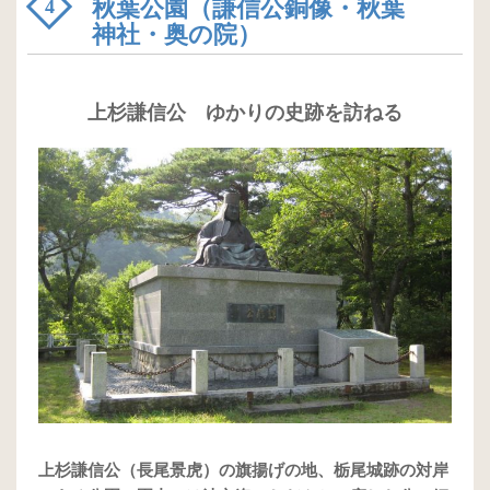
秋葉公園（謙信公銅像・秋葉
4
神社・奥の院）
上杉謙信公 ゆかりの史跡を訪ねる
上杉謙信公（長尾景虎）の旗揚げの地、栃尾城跡の対岸