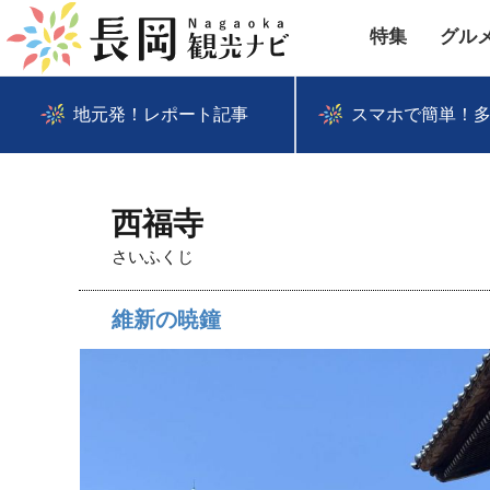
特集
グル
地元発！レポート記事
スマホで簡単！
西福寺
さいふくじ
維新の暁鐘