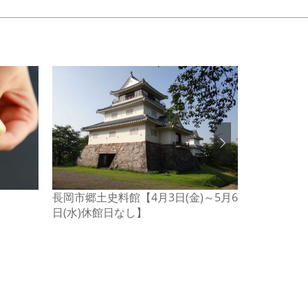
長岡市郷土史料館【4月3日(金)～5月6
花の宿 よ
日(水)休館日なし】