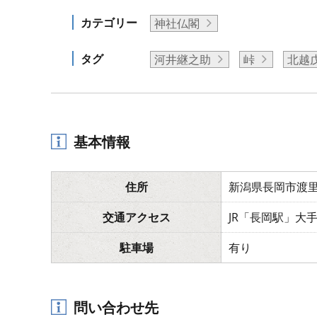
カテゴリー
神社仏閣
タグ
河井継之助
峠
北越
基本情報
住所
新潟県長岡市渡里町
交通アクセス
JR「長岡駅」大
駐車場
有り
問い合わせ先