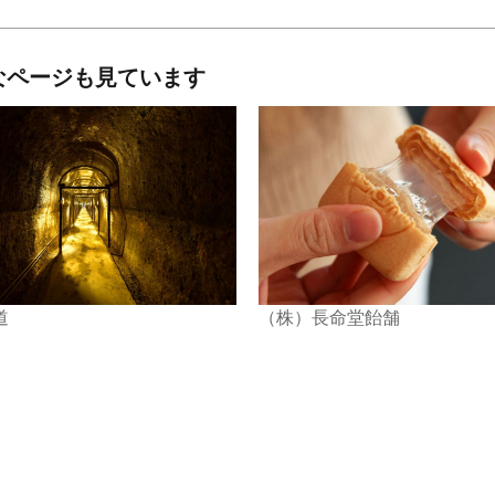
なページも見ています
道
（株）長命堂飴舗