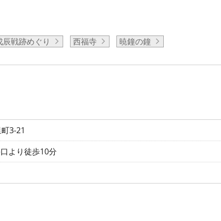
戊辰戦跡めぐり
西福寺
暁鐘の鐘
3-21
手口より徒歩10分