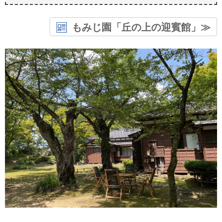
もみじ園「丘の上の迎賓館」≫