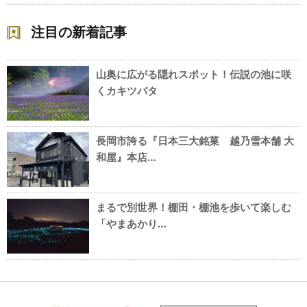
注目の新着記事
山奥に広がる隠れスポット！伝説の池に咲
くカキツバタ
長岡市誇る『日本三大銘菓 越乃雪本舗 大
和屋』本店…
まるで別世界！棚田・棚池を歩いて楽しむ
「やまあかり…