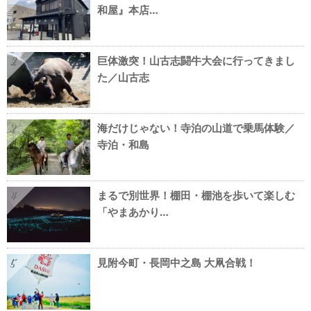
和屋』本店…
巨体激突！山古志闘牛大会に行ってきまし
2
た／山古志
海だけじゃない！寺泊の山道で乗馬体験／
3
寺泊・和島
まるで別世界！棚田・棚池を歩いて楽しむ
4
「やまあかり…
見附今町・長岡中之島 大凧合戦！
5